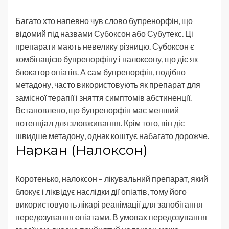
Багато хто напевно чув слово бупренорфін, що
відомий під назвами Субоксон або Субутекс. Ці
препарати мають невелику різницю. Субоксон є
комбінацією бупренорфіну і налоксону, що діє як
блокатор опіатів. А сам бупренорфін, подібно
метадону, часто використовують як препарат для
замісної терапії і зняття симптомів абстиненції.
Встановлено, що бупренорфін має менший
потенціал для зловживання. Крім того, він діє
швидше метадону, однак коштує набагато дорожче.
Наркан (Налоксон)
Коротенько, налоксон – лікувальний препарат, який
блокує і ліквідує наслідки дії опіатів, тому його
використовують лікарі реанімації для запобігання
передозування опіатами. В умовах передозування