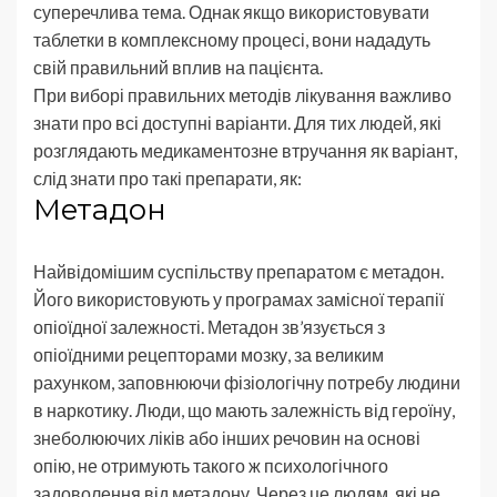
суперечлива тема. Однак якщо використовувати
таблетки в комплексному процесі, вони нададуть
свій правильний вплив на пацієнта.
При виборі правильних методів лікування важливо
знати про всі доступні варіанти. Для тих людей, які
розглядають медикаментозне втручання як варіант,
слід знати про такі препарати, як:
Метадон
Найвідомішим суспільству препаратом є метадон.
Його використовують у програмах замісної терапії
опіоїдної залежності. Метадон зв’язується з
опіоїдними рецепторами мозку, за великим
рахунком, заповнюючи фізіологічну потребу людини
в наркотику. Люди, що мають залежність від героїну,
знеболюючих ліків або інших речовин на основі
опію, не отримують такого ж психологічного
задоволення від метадону. Через це людям, які не