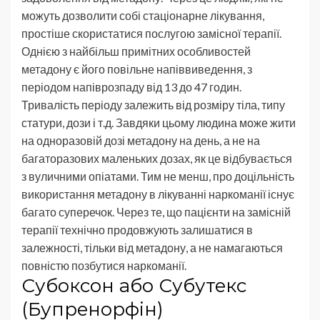
можуть дозволити собі стаціонарне лікування,
простіше скористатися послугою замісної терапії.
Однією з найбільш примітних особливостей
метадону є його повільне напіввиведення, з
періодом напіврозпаду від 13 до 47 годин.
Тривалість періоду залежить від розміру тіла, типу
статури, дози і т.д. Завдяки цьому людина може жити
на одноразовій дозі метадону на день, а не на
багаторазових маленьких дозах, як це відбувається
з вуличними опіатами. Тим не менш, про доцільність
використання метадону в лікуванні наркоманії існує
багато суперечок. Через те, що пацієнти на замісній
терапії технічно продовжують залишатися в
залежності, тільки від метадону, а не намагаються
повністю позбутися наркоманії.
Субоксон або Субутекс
(Бупренорфін)