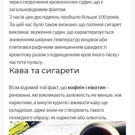
через скорочення кровоносних судин, що є
загальновідомим фактом.
З часів цих досліджень пройшло більше 100 років.
За цей час було також визнано, що паління сигарет
викликає звуження судин, що характеризується
зниженням шкірних температур кінцівок або
плетизмографічним зменшенням швидкості
кровотоку разом з підвищенням кров’яного тиску і
частоти пульсу.
Кава та сигарети
Всім відомий той факт, що
кофеїн і нікотин
–
речовини, які викликають залежність не менше, ніж
наркотики, а кинути курити і вживати каву ще
складніше, адже вони не створюють такого
похмурого образу, як наркотик або алкоголь.