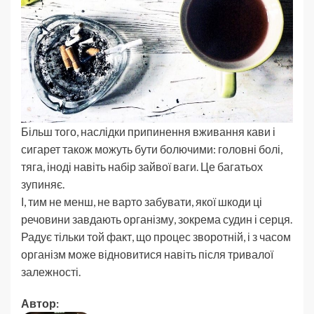
Більш того, наслідки припинення вживання кави і
сигарет також можуть бути болючими: головні болі,
тяга, іноді навіть набір зайвої ваги. Це багатьох
зупиняє.
І, тим не менш, не варто забувати, якої шкоди ці
речовини завдають організму, зокрема судин і серця.
Радує тільки той факт, що процес зворотній, і з часом
організм може відновитися навіть після тривалої
залежності.
Автор: