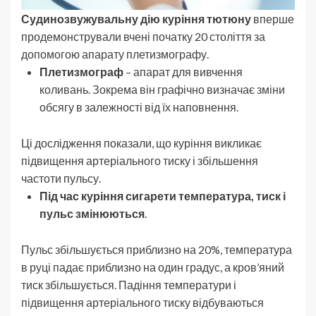
Судинозвужувальну дію куріння тютюну
вперше
продемонстрували вчені початку 20 століття за
допомогою апарату плетизмографу.
Плетизмограф
– апарат для вивчення
коливань. Зокрема він графічно визначає зміни
обсягу в залежності від їх наповнення.
Ці дослідження показали, що куріння викликає
підвищення артеріального тиску і збільшення
частоти пульсу.
Під час куріння сигарети температура, тиск і
пульс змінюються
.
Пульс збільшується приблизно на 20%, температура
в руці падає приблизно на один градус, а кров’яний
тиск збільшується. Падіння температури і
підвищення артеріального тиску відбуваються