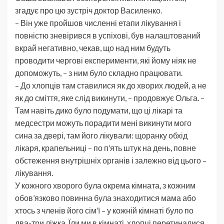
згадує про цю зустріч доктор Василенко.
– Він уже пройшов численні етапи лікування і
повністю зневірився в успіхові, був налаштований
вкрай негативно, чекав, що над ним будуть
проводити чергові експерименти, які йому ніяк не
допоможуть, – з ним було складно працювати.
– До хлопців там ставилися як до хворих людей, а не
як до сміття, яке слід викинути, – продовжує Ольга. –
Там навіть дико було подумати, що ці лікарі та
медсестри можуть порадити мені викинути мого
сина за двері, там його лікували: щоранку обхід
лікаря, крапельниці – по п’ять штук на день, повне
обстеження внутрішніх органів і залежно від цього –
лікування.
У кожного хворого була окрема кімната, з кожним
обов’язково повинна була знаходитися мама або
хтось з членів його сім’ї – у кожній кімнаті було по
два-три ліжка. Їли ми в кімнаті, хлопці перетиналися