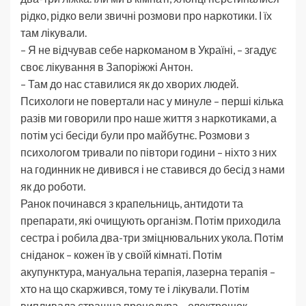
рідко, рідко вели звичні розмови про наркотики. І їх
там лікували.
– Я не відчував себе наркоманом в Україні, – згадує
своє лікування в Запоріжжі Антон.
– Там до нас ставилися як до хворих людей.
Психологи не повертали нас у минуле – перші кілька
разів ми говорили про наше життя з наркотиками, а
потім усі бесіди були про майбутнє. Розмови з
психологом тривали по півтори години – ніхто з них
на годинник не дивився і не ставився до бесід з нами
як до роботи.
Ранок починався з крапельниць, антидоти та
препарати, які очищують організм. Потім приходила
сестра і робила два-три зміцнювальних укола. Потім
сніданок – кожен їв у своїй кімнаті. Потім
акупунктура, мануальна терапія, лазерна терапія –
хто на що скаржився, тому те і лікували. Потім
випливала страшна процедура – електрошок –