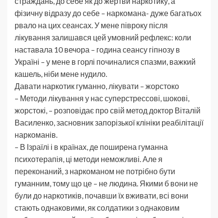
страждань, до себе як до жертви наркотику, а
фізичну відразу до себе – наркомана- дуже багатьох
рвало на цих сеансах. У мене півроку після
лікування залишався цей умовний рефлекс: коли
наставала 10 вечора – година сеансу гіпнозу в
Україні – у мене в горлі починалися спазми, важкий
кашель, ніби мене нудило.
Давати наркотик гуманно, лікувати – жорстоко
– Методи лікування у нас суперстрессові, шокові,
жорстокі, – розповідає про свій метод доктор Віталій
Василенко, засновник запорізької клініки реабілітації
наркоманів.
– В Ізраїлі і в країнах, де поширена гуманна
психотерапія, ці методи неможливі. Але я
переконаний, з наркоманом не потрібно бути
гуманним, тому що це – не людина. Якими б вони не
були до наркотиків, почавши їх вживати, всі вони
стають однаковими, як солдатики з однаковим