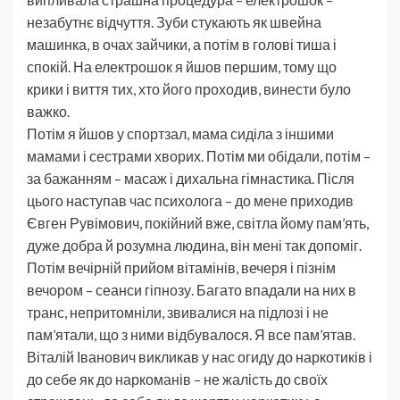
незабутнє відчуття. Зуби стукають як швейна
машинка, в очах зайчики, а потім в голові тиша і
спокій. На електрошок я йшов першим, тому що
крики і виття тих, хто його проходив, винести було
важко.
Потім я йшов у спортзал, мама сиділа з іншими
мамами і сестрами хворих. Потім ми обідали, потім –
за бажанням – масаж і дихальна гімнастика. Після
цього наступав час психолога – до мене приходив
Євген Рувімович, покійний вже, світла йому пам’ять,
дуже добра й розумна людина, він мені так допоміг.
Потім вечірній прийом вітамінів, вечеря і пізнім
вечором – сеанси гіпнозу. Багато впадали на них в
транс, непритомніли, звивалися на підлозі і не
пам’ятали, що з ними відбувалося. Я все пам’ятав.
Віталій Іванович викликав у нас огиду до наркотиків і
до себе як до наркоманів – не жалість до своїх