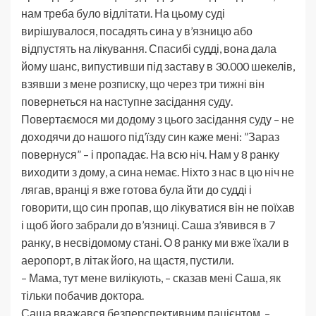
нам треба було відлітати. На цьому суді
вирішувалося, посадять сина у в’язницю або
відпустять на лікування. Спасибі судді, вона дала
йому шанс, випустивши під заставу в 30.000 шекелів,
взявши з мене розписку, що через три тижні він
повернеться на наступне засідання суду.
Повертаємося ми додому з цього засідання суду – не
доходячи до нашого під’їзду син каже мені: ”Зараз
повернуся” – і пропадає. На всю ніч. Нам у 8 ранку
виходити з дому, а сина немає. Ніхто з нас в цю ніч не
лягав, вранці я вже готова була йти до судді і
говорити, що син пропав, що лікуватися він не поїхав
і щоб його забрали до в’язниці. Саша з’явився в 7
ранку, в несвідомому стані. О 8 ранку ми вже їхали в
аеропорт, в літак його, на щастя, пустили.
– Мама, тут мене вилікують, – сказав мені Саша, як
тільки побачив доктора.
Саша вважався безперспективним пацієнтом, –