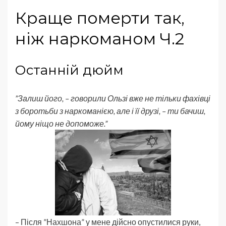
Краще померти так,
ніж наркоманом Ч.2
Останній дюйм
”Залиш його, – говорили Ользі вже не тільки фахівці
з боротьби з наркоманією, але і її друзі, – ти бачиш,
йому ніщо не допоможе.”
– Після ”Нахшона” у мене дійсно опустилися руки,