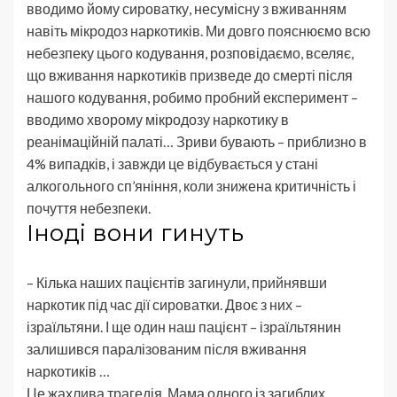
вводимо йому сироватку, несумісну з вживанням
навіть мікродоз наркотиків. Ми довго пояснюємо всю
небезпеку цього кодування, розповідаємо, вселяє,
що вживання наркотиків призведе до смерті після
нашого кодування, робимо пробний експеримент –
вводимо хворому мікродозу наркотику в
реанімаційній палаті… Зриви бувають – приблизно в
4% випадків, і завжди це відбувається у стані
алкогольного сп’яніння, коли знижена критичність і
почуття небезпеки.
Іноді вони гинуть
– Кілька наших пацієнтів загинули, прийнявши
наркотик під час дії сироватки. Двоє з них –
ізраїльтяни. І ще один наш пацієнт – ізраїльтянин
залишився паралізованим після вживання
наркотиків …
Це жахлива трагедія. Мама одного із загиблих