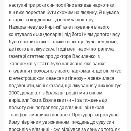
наступні три роки син постійно вживав наркотики,
він вже перестав бути схожим на людину. Я шукала
лікарів за кордоном – дзвонила доктору
Назаралиеву до Киргизії, але лікування в нього
коштувало 6000 доларів і під його ім’ям до того часу
було відкрито вже стільки клінік, що було невідомо,
де і кого він лікує сам. І тоді мені на очі потрапила
газета зі статтею про доктора Василенко із
Запоріжжя, у статті було написано, яке важке
лікування проходять у нього наркомани, що він лікує
їх електрошоком, сеансами гіпнозу – я зважилася
подзвонити, мені сказали, що лікування у них коштує
2000 доларів, я зібрала ці гроші і ми з сином
вирішили їхати. Взяла квитки – і за тиждень до
польоту син потрапляє до в’язниці: він вкрав
телефон з машини і попався. Прокурор загрожував
йому піврічним ув’язненням, тиждень до суду син
просидів у в’язниці – суд відбувся за день до того, як