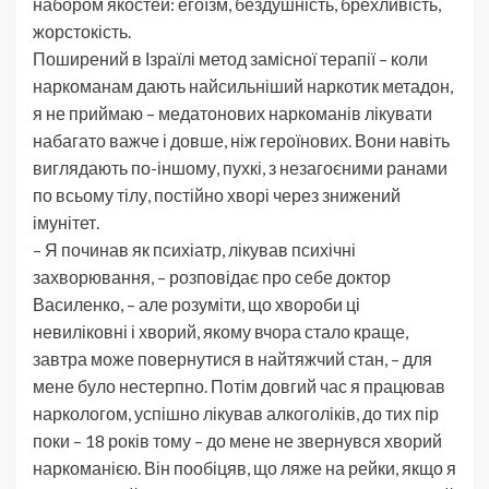
набором якостей: егоїзм, бездушність, брехливість,
жорстокість.
Поширений в Ізраїлі метод замісної терапії – коли
наркоманам дають найсильніший наркотик метадон,
я не приймаю – медатонових наркоманів лікувати
набагато важче і довше, ніж героїнових. Вони навіть
виглядають по-іншому, пухкі, з незагоєними ранами
по всьому тілу, постійно хворі через знижений
імунітет.
– Я починав як психіатр, лікував психічні
захворювання, – розповідає про себе доктор
Василенко, – але розуміти, що хвороби ці
невиліковні і хворий, якому вчора стало краще,
завтра може повернутися в найтяжчий стан, – для
мене було нестерпно. Потім довгий час я працював
наркологом, успішно лікував алкоголіків, до тих пір
поки – 18 років тому – до мене не звернувся хворий
наркоманією. Він пообіцяв, що ляже на рейки, якщо я