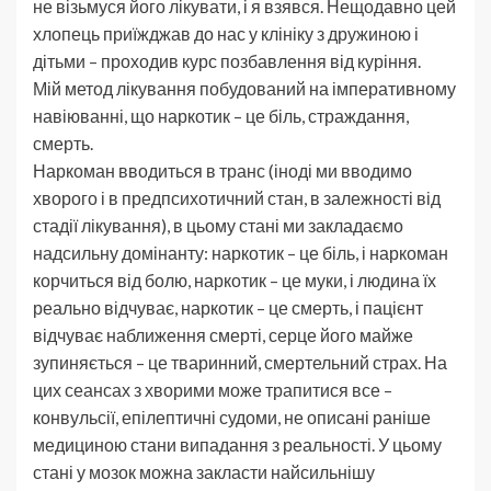
не візьмуся його лікувати, і я взявся. Нещодавно цей
хлопець приїжджав до нас у клініку з дружиною і
дітьми – проходив курс позбавлення від куріння.
Мій метод лікування побудований на імперативному
навіюванні, що наркотик – це біль, страждання,
смерть.
Наркоман вводиться в транс (іноді ми вводимо
хворого і в предпсихотичний стан, в залежності від
стадії лікування), в цьому стані ми закладаємо
надсильну домінанту: наркотик – це біль, і наркоман
корчиться від болю, наркотик – це муки, і людина їх
реально відчуває, наркотик – це смерть, і пацієнт
відчуває наближення смерті, серце його майже
зупиняється – це тваринний, смертельний страх. На
цих сеансах з хворими може трапитися все –
конвульсії, епілептичні судоми, не описані раніше
медициною стани випадання з реальності. У цьому
стані у мозок можна закласти найсильнішу