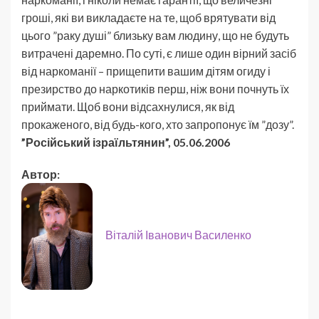
гроші, які ви викладаєте на те, щоб врятувати від
цього ”раку душі” близьку вам людину, що не будуть
витрачені даремно. По суті, є лише один вірний засіб
від наркоманії – прищепити вашим дітям огиду і
презирство до наркотиків перш, ніж вони почнуть їх
приймати. Щоб вони відсахнулися, як від
прокаженого, від будь-кого, хто запропонує їм ”дозу”.
”Російський ізраїльтянин”, 05.06.2006
Автор:
Віталій Іванович Василенко