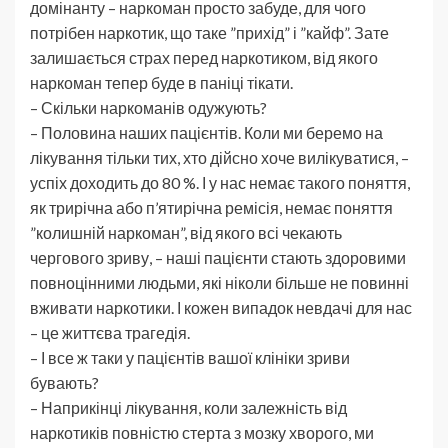
домінанту – наркоман просто забуде, для чого
потрібен наркотик, що таке ”прихід” і ”кайф”. Зате
залишається страх перед наркотиком, від якого
наркоман тепер буде в паніці тікати.
– Скільки наркоманів одужують?
– Половина наших пацієнтів. Коли ми беремо на
лікування тільки тих, хто дійсно хоче вилікуватися, –
успіх доходить до 80 %. І у нас немає такого поняття,
як трирічна або п’ятирічна ремісія, немає поняття
”колишній наркоман”, від якого всі чекають
чергового зриву, – наші пацієнти стають здоровими
повноцінними людьми, які ніколи більше не повинні
вживати наркотики. І кожен випадок невдачі для нас
– це життєва трагедія.
– І все ж таки у пацієнтів вашої клініки зриви
бувають?
– Наприкінці лікування, коли залежність від
наркотиків повністю стерта з мозку хворого, ми