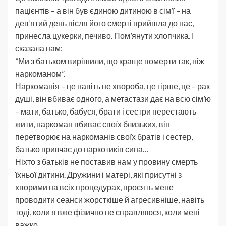
пацієнтів – а він був єдиною дитиною в сім’ї – на
дев’ятий день після його смерті прийшла до нас,
принесла цукерки, печиво. Пом’янути хлопчика. І
сказала нам:
”Ми з батьком вирішили, що краще померти так, ніж
наркоманом”.
Наркоманія – це навіть не хвороба, це гірше, це – рак
душі, він вбиває одного, а метастази дає на всю сім’ю
– мати, батько, бабуся, брати і сестри перестають
жити, наркоман вбиває своїх близьких, він
перетворює на наркоманів своїх братів і сестер,
батько привчає до наркотиків сина…
Ніхто з батьків не поставив нам у провину смерть
їхньої дитини. Дружини і матері, які присутні з
хворими на всіх процедурах, просять мене
проводити сеанси жорсткіше й агресивніше, навіть
тоді, коли я вже фізично не справляюся, коли мені
важко.