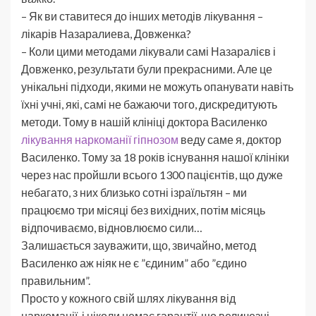
– Як ви ставитеся до інших методів лікування –
лікарів Назаралиева, Довженка?
– Коли цими методами лікували самі Назаралієв і
Довженко, результати були прекрасними. Але це
унікальні підходи, якими не можуть опанувати навіть
їхні учні, які, самі не бажаючи того, дискредитують
методи. Тому в нашій клініці доктора Василенко
лікування наркоманії гіпнозом
веду саме я, доктор
Василенко. Тому за 18 років існування нашої клініки
через нас пройшли всього 1300 пацієнтів, що дуже
небагато, з них близько сотні ізраїльтян – ми
працюємо три місяці без вихідних, потім місяць
відпочиваємо, відновлюємо сили…
Залишається зауважити, що, звичайно, метод
Василенко аж ніяк не є ”єдиним” або ”єдино
правильним”.
Просто у кожного свій шлях лікування від
наркоманії, і ніколи немає гарантії, що величезні