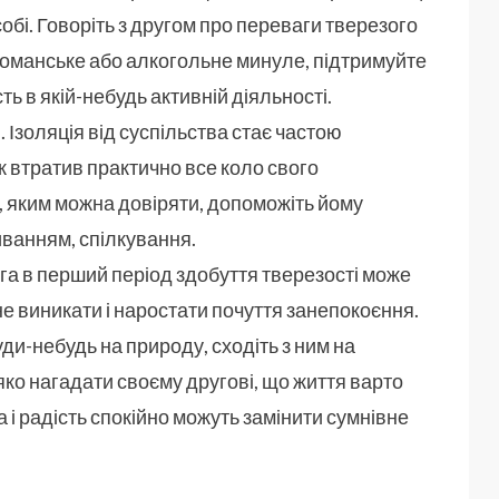
обі. Говоріть з другом про переваги тверезого
команське або алкогольне минуле, підтримуйте
ть в якій-небудь активній діяльності.
 Ізоляція від суспільства стає частою
к втратив практично все коло свого
, яким можна довіряти, допоможіть йому
иванням, спілкування.
ьга в перший період здобуття тверезості може
е виникати і наростати почуття занепокоєння.
ди-небудь на природу, сходіть з ним на
яко нагадати своєму другові, що життя варто
а і радість спокійно можуть замінити сумнівне