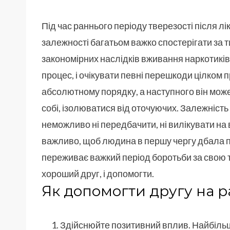
Під час раннього періоду тверезості після л
залежності багатьом важко спостерігати за т
закономірних наслідків вживання наркотиків 
процес, і очікувати певні перешкоди цілком 
абсолютному порядку, а наступного він може
собі, ізолюватися від оточуючих. Залежність
неможливо ні передбачити, ні вилікувати на 
важливо, щоб людина в першу чергу дбала пр
переживає важкий період боротьби за свою тве
хороший друг, і допомогти.
Як допомогти другу на ра
Здійснюйте позитивний вплив. Найбільш