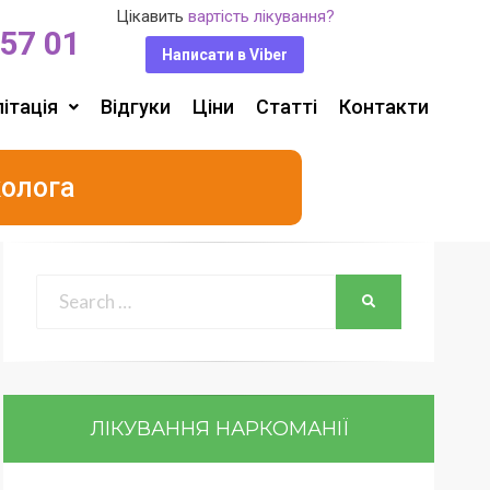
Цікавить
вартість лікування?
 57 01
Написати в Viber
ітація
Відгуки
Ціни
Статті
Контакти
колога
ЛІКУВАННЯ НАРКОМАНІЇ