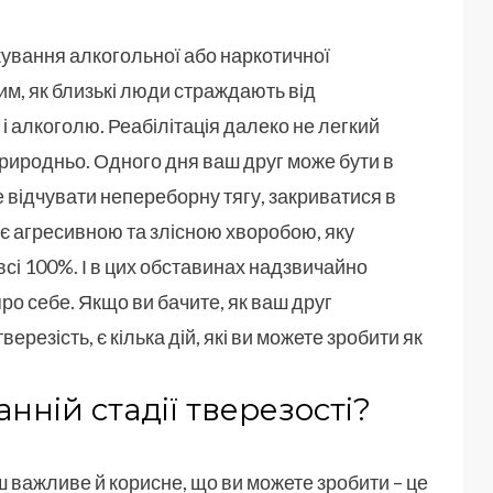
ікування алкогольної або наркотичної
им, як близькі люди страждають від
і алкоголю. Реабілітація далеко не легкий
природньо. Одного дня ваш друг може бути в
 відчувати непереборну тягу, закриватися в
 є агресивною та злісною хворобою, яку
всі 100%. І в цих обставинах надзвичайно
о себе. Якщо ви бачите, як ваш друг
резість, є кілька дій, які ви можете зробити як
нній стадії тверезості?
 важливе й корисне, що ви можете зробити – це