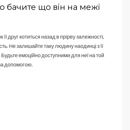
о бачите що він на межі
к її друг котиться назад в прірву залежності,
сть. Не залишайте таку людину наодинці з її
. Будьте емоційно доступними для неї на той
за допомогою.