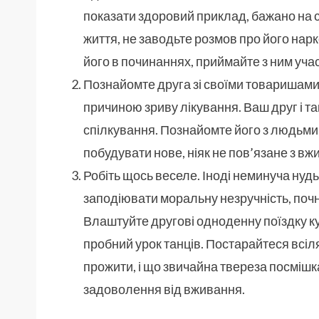
показати здоровий приклад, бажано на с
життя, не заводьте розмов про його нар
його в починаннях, приймайте з ним учас
Познайомте друга зі своїми товаришами.
причиною зриву лікування. Ваш друг і та
спілкування. Познайомте його з людьми
побудувати нове, ніяк не пов’язане з вж
Робіть щось веселе. Іноді неминуча нуд
заподіювати моральну незручність, почн
Влаштуйте другові одноденну поїздку ку
пробний урок танців. Постарайтеся всіл
прожити, і що звичайна твереза ​​посмішк
задоволення від вживання.