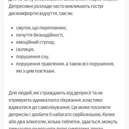
Депресивні розлади часто викликають гострі
дискомфортні відчуття, такі як:
смуток, що переповнює,
почуття безнадійності,
емоційний ступор,
ізоляція,
порушення сну,
порушення травлення, а також всі порушення,
які з цим пов’язані.
Для людей, які страждають від депресії та не
отримують адекватного лікування, властиво
вдаватися до самолікування. Це може посилити
депресію і зробити її набагато серйознішою. Келих
або два алкоголю, кілька таблеток, здається, можуть
тимчасово полегшити деякі симптоми, проте