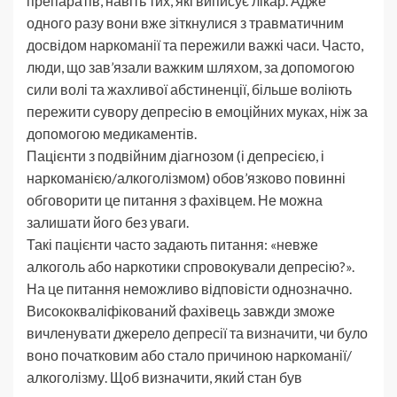
препаратів, навіть тих, які виписує лікар. Адже
одного разу вони вже зіткнулися з травматичним
досвідом наркоманії та пережили важкі часи. Часто,
люди, що зав’язали важким шляхом, за допомогою
сили волі та жахливої абстиненції, більше воліють
пережити сувору депресію в емоційних муках, ніж за
допомогою медикаментів.
Пацієнти з подвійним діагнозом (і депресією, і
наркоманією/алкоголізмом) обов’язково повинні
обговорити це питання з фахівцем. Не можна
залишати його без уваги.
Такі пацієнти часто задають питання: «невже
алкоголь або наркотики спровокували депресію?».
На це питання неможливо відповісти однозначно.
Висококваліфікований фахівець завжди зможе
вичленувати джерело депресії та визначити, чи було
воно початковим або стало причиною наркоманії/
алкоголізму. Щоб визначити, який стан був