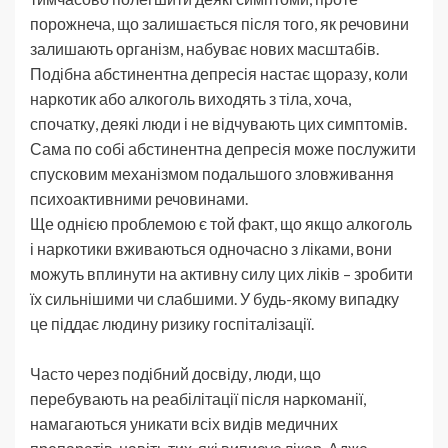
порожнеча, що залишається після того, як речовини
залишають організм, набуває нових масштабів.
Подібна абстинентна депресія настає щоразу, коли
наркотик або алкоголь виходять з тіла, хоча,
спочатку, деякі люди і не відчувають цих симптомів.
Сама по собі абстинентна депресія може послужити
спусковим механізмом подальшого зловживання
психоактивними речовинами.
Ще однією проблемою є той факт, що якщо алкоголь
і наркотики вживаються одночасно з ліками, вони
можуть вплинути на активну силу цих ліків – зробити
їх сильнішими чи слабшими. У будь-якому випадку
це піддає людину ризику госпіталізації.
Часто через подібний досвіду, люди, що
перебувають на реабілітації після наркоманії,
намагаються уникати всіх видів медичних