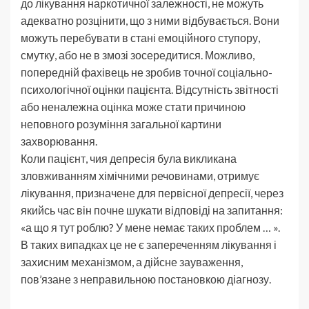
до лікування наркотичної залежності, не можуть
адекватно розцінити, що з ними відбувається. Вони
можуть перебувати в стані емоційного ступору,
смутку, або не в змозі зосередитися. Можливо,
попередній фахівець не зробив точної соціально-
психологічної оцінки пацієнта. Відсутність звітності
або неналежна оцінка може стати причиною
неповного розуміння загальної картини
захворювання.
Коли пацієнт, чия депресія була викликана
зловживанням хімічними речовинами, отримує
лікування, призначене для первісної депресії, через
якийсь час він почне шукати відповіді на запитання:
«а що я тут роблю? У мене немає таких проблем … ».
В таких випадках це не є запереченням лікування і
захисним механізмом, а дійсне зауваження,
пов’язане з неправильною постановкою діагнозу.