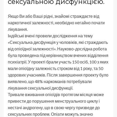
сексуальною дисфункцією.
Якщо Ви або Ваші рідні, знайомі страждаєте від
наркотичної залежності, необхідно негайно почати
лікування.
Індійські вчені провели дослідження на тему
«Сексуальна дисфункція у чоловіків, які страждають
від опіоїдної залежності». Науково-дослідна робота
була проведена під керівництвом вчених відділення
психіатрії. У проекті брали участь 150 осіб, 100 з яких
мали опіоїдну залежність строком від 1 року, та 50
здорових учасників. Після завершення проекту було
виявлено, що 48% наркоманів потребували
лікування сексуальної дисфункції.
Тривале вживання опіоїдів протягом місяця може
привести до порушення менструального циклу і
нестачі андрогену, що в свою чергу призведе до
сексуальних проблем. Опіати можуть значно