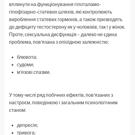
вплинути на функціонування гіпоталамо-
гіпофізарно-статевих шляхів, які контролюють
вироблення статевих гормонів, а також призводять
до дефіциту тестостерону як у чоловіків, так і у жінок.
Проте, сексуальна дисфункція – далеко не єдина
проблема, пов’язана з опіоїдною залежністю:
блювота;
судоми;
м’язові спазми.
У тому числі ряд побічних ефектів, пов’язаних з
настроєм, поведінкою і загальним психологічним
станом:
депресія;
тривога;