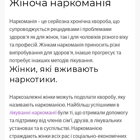
Жіноча наркоманія
Наркоманія – це серйозна хронічна хвороба, що
супроводжується рецидивами і проблемами
здоров’я як для жінок, так і для чоловіків різного віку
та професій. Жінкам наркоманія приносить різні
випробування для здоров’я, інакше прогресує та
потребує інакших методів лікування.
Жінки, які вживають
наркотики.
Наркозалежні жінки можуть подолати хворобу, яку
називають наркоманією. Найбільш успішними в
лікуванні наркоманії
були ті, що отримали допомогу
та підтримку від членів сім’ї, друзів, в лікувальних
установах та в суспільстві. Наркоманією
страждають жінки всіх рас і соціально-економічних