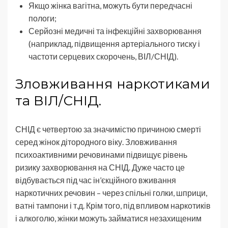
Якщо жінка вагітна, можуть бути передчасні
пологи;
Серйозні медичні та інфекційні захворювання
(наприклад, підвищення артеріального тиску і
частоти серцевих скорочень, ВІЛ/СНІД).
Зловживання наркотиками
та ВІЛ/СНІД.
СНІД є четвертою за значимістю причиною смерті
серед жінок дітородного віку. Зловживання
психоактивними речовинами підвищує рівень
ризику захворювання на СНІД. Дуже часто це
відбувається під час ін’єкційного вживання
наркотичних речовин – через спільні голки, шприци,
ватні тампони і т.д. Крім того, під впливом наркотиків
і алкоголю, жінки можуть займатися незахищеним