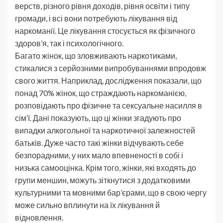
верств, різного рівня доходів, рівня освіти і типу
громади, і всі вони потребують лікування від
наркоманії. Це лікування стосується як фізичного
здоров’я, так і психологічного.
Багато жінок, що зловживають наркотиками,
стикалися з серйозними випробуваннями впродовж
свого життя. Наприклад, дослідження показали, що
понад 70% жінок, що страждають наркоманією,
розповідають про фізичне та сексуальне насилля в
сім’ї. Дані показують, що ці жінки згадують про
випадки алкогольної та наркотичної залежностей
батьків. Дуже часто такі жінки відчувають себе
безпорадними, у них мало впевненості в собі і
низька самооцінка. Крім того, жінки, які входять до
групи меншин, можуть зіткнутися з додатковими
культурними та мовними бар’єрами, що в свою чергу
може сильно вплинути на їх лікування й
відновлення.