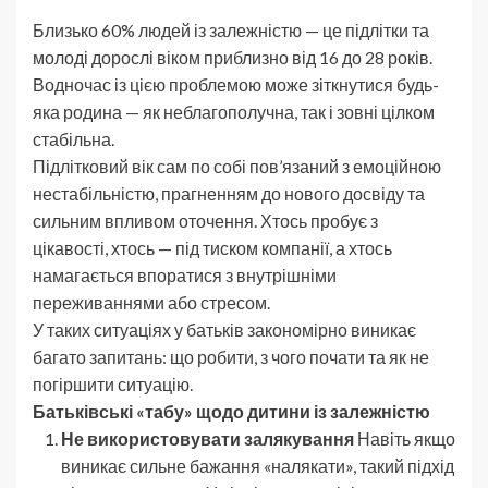
Близько 60% людей із залежністю — це підлітки та
молоді дорослі віком приблизно від 16 до 28 років.
Водночас із цією проблемою може зіткнутися будь-
яка родина — як неблагополучна, так і зовні цілком
стабільна.
Підлітковий вік сам по собі пов’язаний з емоційною
нестабільністю, прагненням до нового досвіду та
сильним впливом оточення. Хтось пробує з
цікавості, хтось — під тиском компанії, а хтось
намагається впоратися з внутрішніми
переживаннями або стресом.
У таких ситуаціях у батьків закономірно виникає
багато запитань: що робити, з чого почати та як не
погіршити ситуацію.
Батьківські «табу» щодо дитини із залежністю
Не використовувати залякування
Навіть якщо
виникає сильне бажання «налякати», такий підхід