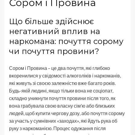
Сором і Провина
Що більше здійснює
негативний вплив на
наркомана: почуття сорому
чи почуття провини?
Сором і Провина – це два почуття, які глибоко
вкоренилися у свідомості алкоголіків і наркоманів,
які живуть зі своєю залежністю вже багато років.
Будь-якій людині, якщо тільки вона не соціопат,
складно уникнути почуття провини після того, як
вона грабувала свою власну сім’ю або близьких
людей, щоб купити чергову дозу, або почуття сорому
за участь у сумнівних «заходах», які йдуть рука об
руку з наркоманією. Процес одужання після