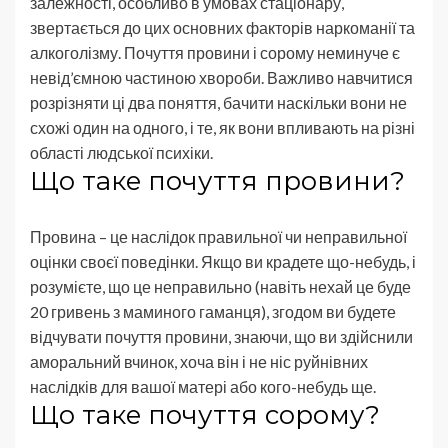
залежності, особливо в умовах стаціонару,
звертається до цих основних факторів наркоманії та
алкоголізму. Почуття провини і сорому неминуче є
невід’ємною частиною хвороби. Важливо навчитися
розрізняти ці два поняття, бачити наскільки вони не
схожі один на одного, і те, як вони впливають на різні
області людської психіки.
Що таке почуття провини?
Провина – це наслідок правильної чи неправильної
оцінки своєї поведінки. Якщо ви крадете що-небудь, і
розумієте, що це неправильно (навіть нехай це буде
20 гривень з маминого гаманця), згодом ви будете
відчувати почуття провини, знаючи, що ви здійснили
аморальний вчинок, хоча він і не ніс руйнівних
наслідків для вашої матері або кого-небудь ще.
Що таке почуття сорому?