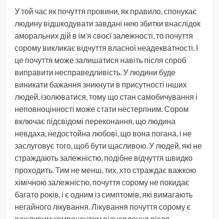
У той час як почуття провини, як правило, спонукає
людину відшкодувати завдані нею збитки внаслідок
аморальних дій в ім’я своєї залежності, то почуття
сорому викликає відчуття власної неадекватності. І
це почуття може залишатися навіть після спроб
виправити несправедливість. У людини буде
виникати бажання зникнути в присутності інших
людей, ізолюватися, тому що стан самобичування і
неповноцінності може стати нестерпним. Сором
включає підсвідомі переконання, що людина
невдаха, недостойна любові, що вона погана, і не
заслуговує того, щоб бути щасливою. У людей, які не
страждають залежністю, подібне відчуття швидко
проходить. Тим не менш, тих, хто страждає важкою
хімічною залежністю, почуття сорому не покидає
багато років, і є одним із симптомів, які вимагають
негайного лікування. Лікування почуття сорому є
важливим компонентом відновлення після