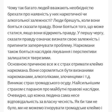
Чому так багато людей вважають необхідністю
брехати про наявність у них наркотичної чи
алкогольної залежності? Люди брешуть, коли вони
бояться сказати правду. Вони бояться того, що може
статися, якщо вони відкриють правду. У першу чергу,
сказати правду означає визнати свою залежність і
припинити заперечувати проблему. Наркомани
також бояться наслідків лікування і перспективи
залишатися тверезими.
Основною причиною все ж є страх отримати клеймо
наркомана. Вони соромляться бути визнаними
наркоманами, алкоголіками, злочинцями і т.д.
Виникає страх громадського осуду. Найсильнішим
страхом є параноя про майбутні правові наслідки.
Очевидно, що кожна людина сама несе
відповідальність за власну чесність. Як би там не
було, ми не можемо ігнорувати громадське клеймо і