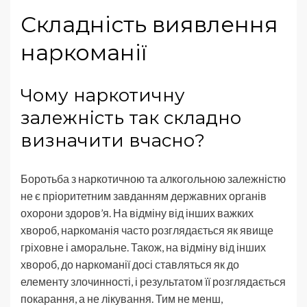
Складність виявлення
наркоманії
Чому наркотичну
залежність так складно
визначити вчасно?
Боротьба з наркотичною та алкогольною залежністю
не є пріоритетним завданням державних органів
охорони здоров’я. На відміну від інших важких
хвороб, наркоманія часто розглядається як явище
гріховне і аморальне. Також, на відміну від інших
хвороб, до наркоманії досі ставляться як до
елементу злочинності, і результатом її розглядається
покарання, а не лікування. Тим не менш,