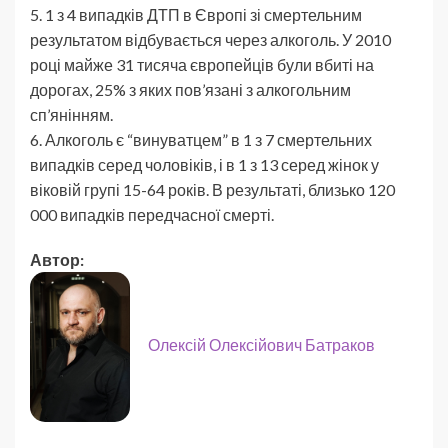
5. 1 з 4 випадків ДТП в Європі зі смертельним
результатом відбувається через алкоголь. У 2010
році майже 31 тисяча європейців були вбиті на
дорогах, 25% з яких пов’язані з алкогольним
сп’янінням.
6. Алкоголь є “винуватцем” в 1 з 7 смертельних
випадків серед чоловіків, і в 1 з 13 серед жінок у
віковій групі 15-64 років. В результаті, близько 120
000 випадків передчасної смерті.
Автор:
Олексій Олексійович Батраков