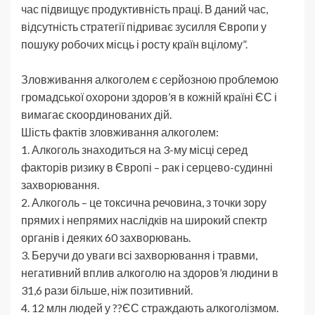
час підвищує продуктивність праці. В даний час,
відсутність стратегії підриває зусилля Європи у
пошуку робочих місць і росту країн вцілому”.
Зловживання алкоголем є серйозною проблемою
громадської охорони здоров’я в кожній країні ЄС і
вимагає скоординованих дій.
Шість фактів зловживання алкоголем:
1. Алкоголь знаходиться на 3-му місці серед
факторів ризику в Європі – рак і серцево-судинні
захворювання.
2. Алкоголь – це токсична речовина, з точки зору
прямих і непрямих наслідків на широкий спектр
органів і деяких 60 захворювань.
3. Беручи до уваги всі захворювання і травми,
негативний вплив алкоголю на здоров’я людини в
31,6 рази більше, ніж позитивний.
4. 12 млн людей у ??ЄС страждають алкоголізмом.