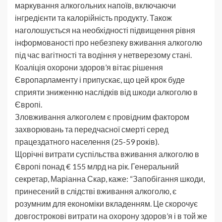
маркування алкогольних напоїв, включаючи
інгредієнти та калорійність продукту. Також
наголошується на необхідності підвищення рівня
інформованості про небезпеку вживання алкоголю
під час вагітності та водіння у нетверезому стані.
Коаліція охорони здоров’я вітає рішення
Європарламенту і припускає, що цей крок буде
сприяти зниженню наслідків від шкоди алкоголю в
Європі.
Зловживання алкоголем є провідним фактором
захворювань та передчасної смерті серед
працездатного населення (25-59 років).
Щорічні витрати суспільства вживання алкоголю в
Європі понад € 155 млрд на рік. Генеральний
секретар, Маріанна Скар, каже: “Запобігання шкоди,
принесений в слідстві вживання алкоголю, є
розумним для економіки вкладенням. Це скорочує
довгострокові витрати на охорону здоров’я і в той же