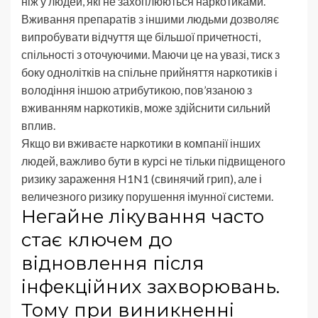
ніж у людей, які не захоплюються наркотиками.
Вживання препаратів з іншими людьми дозволяє
випробувати відчуття ще більшої причетності,
спільності з оточуючими. Маючи це на увазі, тиск з
боку однолітків на спільне прийняття наркотиків і
володіння іншою атрибутикою, пов’язаною з
вживанням наркотиків, може здійснити сильний
вплив.
Якщо ви вживаєте наркотики в компанії інших
людей, важливо бути в курсі не тільки підвищеного
ризику зараження H1N1 (свинячий грип), але і
величезного ризику порушення імунної системи.
Негайне лікування часто
стає ключем до
відновлення після
інфекційних захворювань.
Тому при виникненні