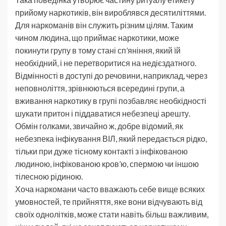
прийому наркотиків, він вироблявся десятиліттями.
Для наркоманів він служить різним цілям. Таким
чином людина, що приймає наркотики, може
покинути групу в тому стані сп’яніння, який їй
необхідний, і не перетворитися на недієздатного.
Відмінності в доступі до речовини, наприклад, через
неповноліття, зрівнюються всередині групи, а
вживання наркотику в групі позбавляє необхідності
шукати притон і піддаватися небезпеці арешту.
Обмін голками, звичайно ж, добре відомий, як
небезпека інфікування ВІЛ, який передається рідко,
тільки при дуже тісному контакті з інфікованою
людиною, інфікованою кров’ю, спермою чи іншою
тілесною рідиною.
Хоча наркомани часто вважають себе вище всяких
умовностей, те прийняття, яке вони відчувають від
своїх однолітків, може стати навіть більш важливим,