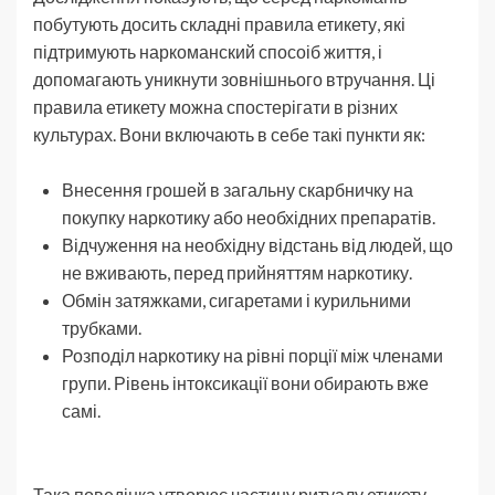
побутують досить складні правила етикету, які
підтримують наркоманский спосоіб життя, і
допомагають уникнути зовнішнього втручання. Ці
правила етикету можна спостерігати в різних
культурах. Вони включають в себе такі пункти як:
Внесення грошей в загальну скарбничку на
покупку наркотику або необхідних препаратів.
Відчуження на необхідну відстань від людей, що
не вживають, перед прийняттям наркотику.
Обмін затяжками, сигаретами і курильними
трубками.
Розподіл наркотику на рівні порції між членами
групи. Рівень інтоксикації вони обирають вже
самі.
Така поведінка утворює частину ритуалу етикету