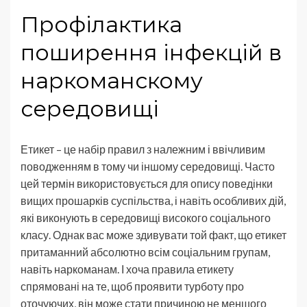
Профілактика
поширення інфекцій в
наркоманскому
середовищі
Етикет – це набір правил з належним і ввічливим
поводженням в тому чи іншому середовищі. Часто
цей термін використовується для опису поведінки
вищих прошарків суспільства, і навіть особливих дій,
які виконують в середовищі високого соціального
класу. Однак вас може здивувати той факт, що етикет
притаманний абсолютно всім соціальним групам,
навіть наркоманам. І хоча правила етикету
спрямовані на те, щоб проявити турботу про
оточуючих, він може стати причиною не меншого