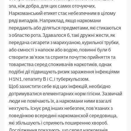
зла, ніж добра, для цих самих оточуючих.
Наркоманський етикет стає небезпечним в цілому
ряді випадків. Наприклад, якщо наркомани
передають або діляться предметами, які стикаються
з областю рота. Здавалося б, такі дружні жести, як
передача сигарети з марихуаною, курильної трубки,
або ємності з напоєм або водою, повинні були б
створити зв’язок та сприяти почуттю прийняття та
товариства серед споживачів наркотиків, однак
подібні дії підвищують ризик зараження інфекціями
H1N1, гепатиту В і C, і туберкульозом.
Щоб захистити себе від цих інфекцій, необхідно
дотримуватися елементарних норм гігієни. Зазвичай
люди не помічають їх, а наркомани ними взагалі
нехтують. Існує ряд інших небезпек, пов’язаних з
поведінкою всередині наркоманской середовища,
які збільшують і сприяють поширенню хвороб.
Дослідження показують, що серед наркоманів