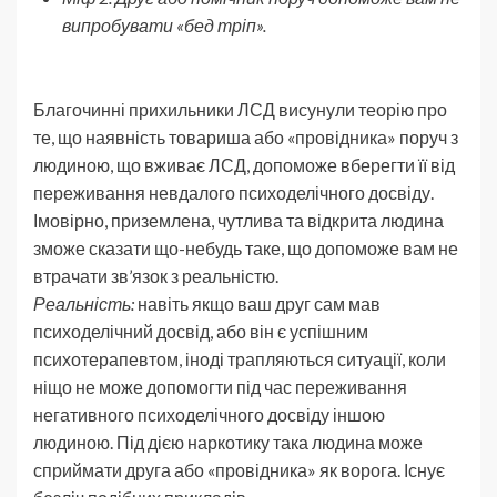
випробувати «бед тріп».
Благочинні прихильники ЛСД висунули теорію про
те, що наявність товариша або «провідника» поруч з
людиною, що вживає ЛСД, допоможе вберегти її від
переживання невдалого психоделічного досвіду.
Імовірно, приземлена, чутлива та відкрита людина
зможе сказати що-небудь таке, що допоможе вам не
втрачати зв’язок з реальністю.
Реальність:
навіть якщо ваш друг сам мав
психоделічний досвід, або він є успішним
психотерапевтом, іноді трапляються ситуації, коли
ніщо не може допомогти під час переживання
негативного психоделічного досвіду іншою
людиною. Під дією наркотику така людина може
сприймати друга або «провідника» як ворога. Існує