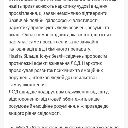
навіть привласнюють наркотику чудові видіння
просвітлення, ці заяви неможливо підтвердити.
Зазвичай подібні філософські властивості
наркотику приписують люди освічені, розумні та
цікаві. Однак немає жодних доказів того, що у них
наступає саме просвітлення, а не звичайні
галюцинації від дії хімічного препарату.
Навіть більше, існує безліч свідчень про зовсім
протилежні ефекті вживання ЛСД. Наркотик
провокував розвиток психічних та емоційних
порушень, штовхав людей до насильства і
самоушкодження.
ЛСД швидше подарує вам відчуження від світу,
відсторонення від людей, збентежить ваше
розумове й емоційне розуміння, ніж приведе до
вищого рівня свідомості.
Міф 2. Друг або помічник поруч допоможе вам не