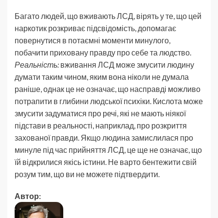
Багато людей, що вживають ЛСД, вірять у те, що цей
наркотик розкриває підсвідомість, допомагає
повернутися в потаємні моменти минулого,
побачити приховану правду про себе та людство.
Реальність:
вживання ЛСД може змусити людину
думати таким чином, яким вона ніколи не думала
раніше, однак це не означає, що насправді можливо
потрапити в глибини людської психіки. Кислота може
змусити задуматися про речі, які не мають ніякої
підстави в реальності, наприклад, про розкриття
захованої правди. Якщо людина замислилася про
минуле під час прийняття ЛСД, це ще не означає, що
їй відкрилися якісь істини. Не варто бентежити свій
розум тим, що ви не можете підтвердити.
Автор: