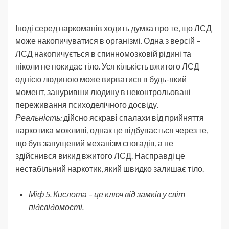
Іноді серед наркоманів ходить думка про те, що ЛСД
може накопичуватися в організмі. Одна з версій –
ЛСД накопичується в спинномозковій рідині та
ніколи не покидає тіло. Уся кількість вжитого ЛСД
однією людиною може вирватися в будь-який
момент, зануривши людину в неконтрольовані
переживання психоделічного досвіду.
Реальність:
дійсно яскраві спалахи від прийняття
наркотика можливі, однак це відбувається через те,
що був запущений механізм спогадів, а не
здійснився викид вжитого ЛСД. Насправді це
нестабільний наркотик, який швидко залишає тіло.
Міф 5. Кислота – це ключ від замків у світ
підсвідомості.