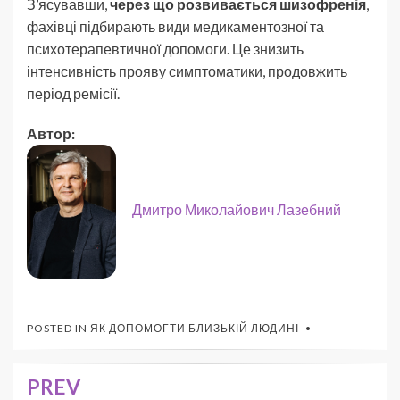
З’ясувавши,
через що розвивається шизофренія
,
фахівці підбирають види медикаментозної та
психотерапевтичної допомоги. Це знизить
інтенсивність прояву симптоматики, продовжить
період ремісії.
Автор:
Дмитро Миколайович Лазебний
POSTED IN
ЯК ДОПОМОГТИ БЛИЗЬКІЙ ЛЮДИНІ
PREV