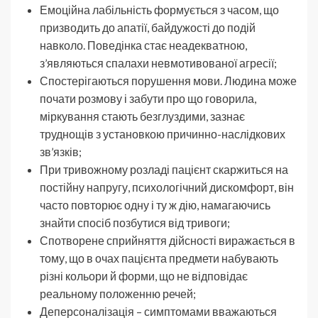
Емоційна лабільність формується з часом, що
призводить до апатії, байдужості до подій
навколо. Поведінка стає неадекватною,
з’являються спалахи невмотивованої агресії;
Спостерігаються порушення мови. Людина може
почати розмову і забути про що говорила,
міркування стають безглуздими, зазнає
труднощів з установкою причинно-наслідкових
зв’язків;
При тривожному розладі пацієнт скаржиться на
постійну напругу, психологічний дискомфорт, він
часто повторює одну і ту ж дію, намагаючись
знайти спосіб позбутися від тривоги;
Спотворене сприйняття дійсності виражається в
тому, що в очах пацієнта предмети набувають
різні кольори й форми, що не відповідає
реальному положенню речей;
Деперсоналізація – симптомами вважаються