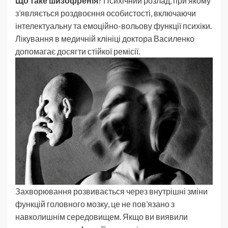
Що таке шизофренія
? Психічний розлад, при якому
з’являється роздвоєння особистості, включаючи
інтелектуальну та емоційно-вольову функції психіки.
Лікування в медичній клініці доктора Василенко
допомагає досягти стійкої ремісії.
Захворювання розвивається через внутрішні зміни
функцій головного мозку, це не пов’язано з
навколишнім середовищем. Якщо ви виявили