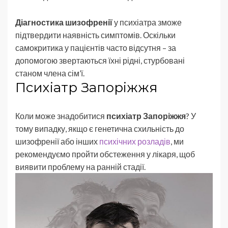
Діагностика шизофренії
у психіатра зможе
підтвердити наявність симптомів. Оскільки
самокритика у пацієнтів часто відсутня – за
допомогою звертаються їхні рідні, стурбовані
станом члена сім’ї.
Психіатр Запоріжжя
Коли може знадобитися
психіатр Запоріжжя
? У
тому випадку, якщо є генетична схильність до
шизофренії або інших
психічних розладів
, ми
рекомендуємо пройти обстеження у лікаря, щоб
виявити проблему на ранній стадії.