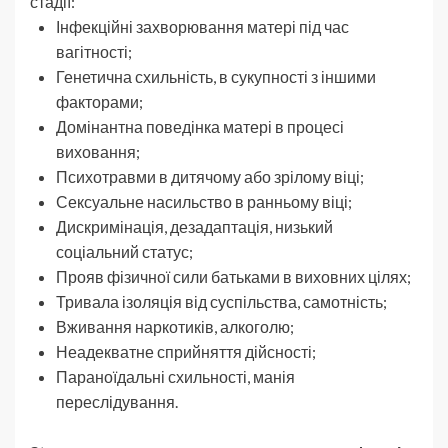
стадії:
Інфекційні захворювання матері під час
вагітності;
Генетична схильність, в сукупності з іншими
факторами;
Домінантна поведінка матері в процесі
виховання;
Психотравми в дитячому або зрілому віці;
Сексуальне насильство в ранньому віці;
Дискримінація, дезадаптація, низький
соціальний статус;
Прояв фізичної сили батьками в виховних цілях;
Тривала ізоляція від суспільства, самотність;
Вживання наркотиків, алкоголю;
Неадекватне сприйняття дійсності;
Параноїдальні схильності, манія
переслідування.