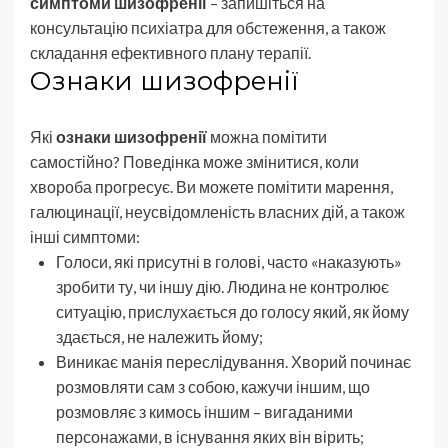
симптоми шизофренії
– запишіться на
консультацію психіатра для обстеження, а також
складання ефективного плану терапії.
Ознаки шизофренії
Які
ознаки шизофренії
можна помітити
самостійно? Поведінка може змінитися, коли
хвороба прогресує. Ви можете помітити марення,
галюцинації, неусвідомленість власних дій, а також
інші симптоми:
Голоси, які присутні в голові, часто «наказують»
зробити ту, чи іншу дію. Людина не контролює
ситуацію, прислухається до голосу який, як йому
здається, не належить йому;
Виникає манія переслідування. Хворий починає
розмовляти сам з собою, кажучи іншим, що
розмовляє з кимось іншим – вигаданими
персонажами, в існування яких він вірить;