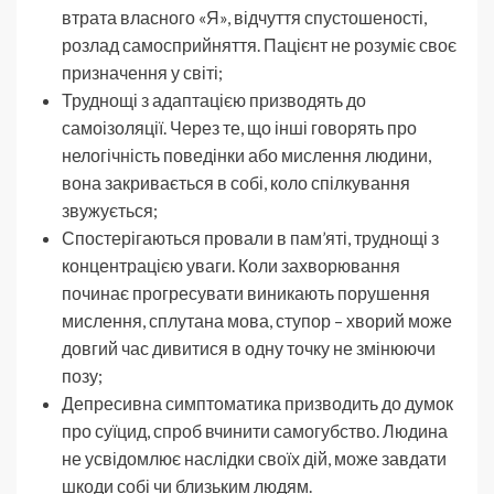
втрата власного «Я», відчуття спустошеності,
розлад самосприйняття. Пацієнт не розуміє своє
призначення у світі;
Труднощі з адаптацією призводять до
самоізоляції. Через те, що інші говорять про
нелогічність поведінки або мислення людини,
вона закривається в собі, коло спілкування
звужується;
Спостерігаються провали в пам’яті, труднощі з
концентрацією уваги. Коли захворювання
починає прогресувати виникають порушення
мислення, сплутана мова, ступор – хворий може
довгий час дивитися в одну точку не змінюючи
позу;
Депресивна симптоматика призводить до думок
про суїцид, спроб вчинити самогубство. Людина
не усвідомлює наслідки своїх дій, може завдати
шкоди собі чи близьким людям.