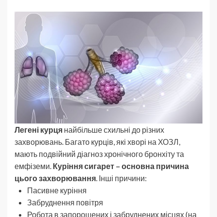
Легені курця
найбільше схильні до різних
захворювань. Багато курців, які хворі на ХОЗЛ,
мають подвійний діагноз хронічного бронхіту та
емфіземи.
Куріння сигарет – основна причина
цього захворювання
. Інші причини:
Пасивне куріння
Забруднення повітря
Робота в запорошених і забруднених місцях (на