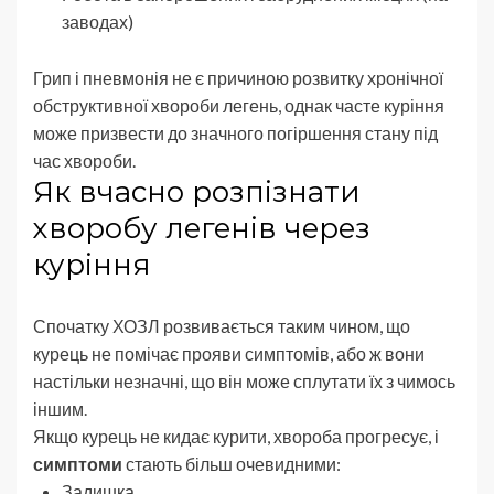
заводах)
Грип і пневмонія не є причиною розвитку хронічної
обструктивної хвороби легень, однак часте куріння
може призвести до значного погіршення стану під
час хвороби.
Як вчасно розпізнати
хворобу легенів через
куріння
Спочатку ХОЗЛ розвивається таким чином, що
курець не помічає прояви симптомів, або ж вони
настільки незначні, що він може сплутати їх з чимось
іншим.
Якщо курець не кидає курити, хвороба прогресує, і
симптоми
стають більш очевидними:
Задишка