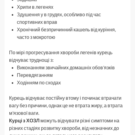
Хрипи в легенях
Здушення у в грудях, особливо під час
спортивних вправ
Хронічний безпричинний кашель від куріння,
часто з мокротою
По мірі прогресування хвороби легенів курець
відчуває труднощі з:
Виконанням звичайних домашніх обов’язків
Перевдяганням
Ходінням по сходах
Курець відчуває постійну втому і починає втрачати
вагу без причини, однак це не втрата жиру, а втрата
м’язової ваги.
Курці з ХОЗЛ
можуть відчувати різні симптоми на
різних стадіях розвитку хвороби, від незначних до