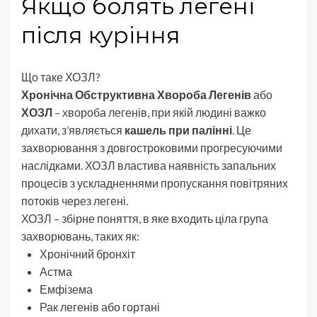
Якщо болять легені
після куріння
Що таке ХОЗЛ?
Хронічна Обструктивна Хвороба Легенів
або
ХОЗЛ
– хвороба легенів, при якій людині важко
дихати, з’являється
кашель при палінні
. Це
захворювання з довгостроковими прогресуючими
наслідками. ХОЗЛ властива наявність запальних
процесів з ускладненнями пропускання повітряних
потоків через легені.
ХОЗЛ – збірне поняття, в яке входить ціла група
захворювань, таких як:
Хронічний бронхіт
Астма
Емфізема
Рак легенів або гортані