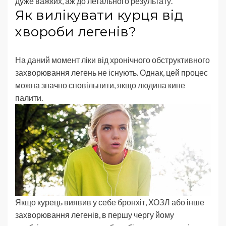
дуже важких, аж до летального результату.
Як вилікувати курця від
хвороби легенів?
На даний момент ліки від хронічного обструктивного
захворювання легень не існують. Однак, цей процес
можна значно сповільнити, якщо людина кине
палити.
Якщо курець виявив у себе бронхіт, ХОЗЛ або інше
захворювання легенів, в першу чергу йому