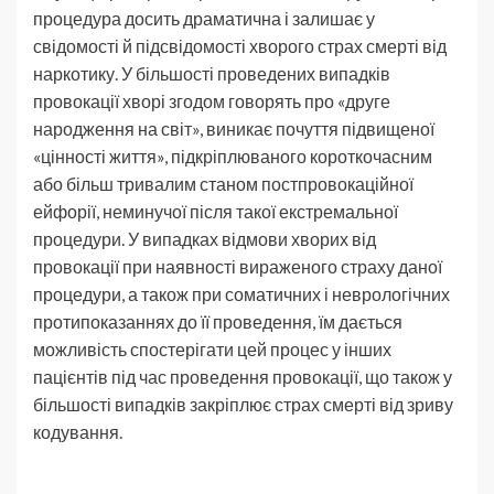
процедура досить драматична і залишає у
свідомості й підсвідомості хворого страх смерті від
наркотику. У більшості проведених випадків
провокації хворі згодом говорять про «друге
народження на світ», виникає почуття підвищеної
«цінності життя», підкріплюваного короткочасним
або більш тривалим станом постпровокаційної
ейфорії, неминучої після такої екстремальної
процедури. У випадках відмови хворих від
провокації при наявності вираженого страху даної
процедури, а також при соматичних і неврологічних
протипоказаннях до її проведення, їм дається
можливість спостерігати цей процес у інших
пацієнтів під час проведення провокації, що також у
більшості випадків закріплює страх смерті від зриву
кодування.