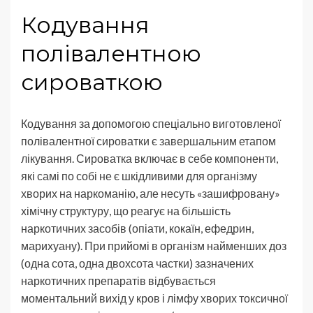
Кодування
полівалентною
сироваткою
Кодування за допомогою спеціально виготовленої
полівалентної сироватки є завершальним етапом
лікування. Сироватка включає в себе компоненти,
які самі по собі не є шкідливими для організму
хворих на наркоманію, але несуть «зашифровану»
хімічну структуру, що реагує на більшість
наркотичних засобів (опіати, кокаїн, ефедрин,
марихуану). При прийомі в організм найменших доз
(одна сота, одна двохсота частки) зазначених
наркотичних препаратів відбувається
моментальний вихід у кров і лімфу хворих токсичної