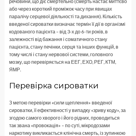
речовини, що діє смертельно (смерть настає миттєво
або через короткий проміжок часу при явищах
паралічу серцевої діяльності та дихання). Кількість
введеної сироватки визначає термін її дії в організмі
кодованого пацієнта – від 3-х до 6-ти років, в
залежності від бажання і соматичного стану
пацієнта, стану печінки, серця та інших функцій, в
тому числі і стану нервової системи, головного
мозку, що перевіряється на ЕЕГ, ЕХО, РЕГ, КТМ,
ЯМР.
Перевірка сироватки
З метою перевірки «сили щеплення» введеної
сироватки, її ефективності у випадку «зриву коду», за
згодою самого хворого і його рідних, проводиться
так звана «провокація» – по суті, мікродозами
наркотику викликається клінічна смерть, із зупинкою