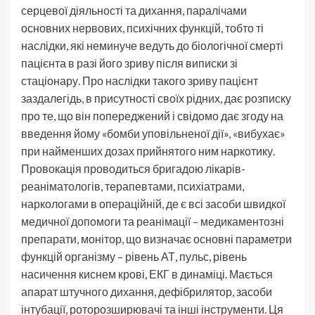
серцевої діяльності та дихання, паралічами
основних нервових, психічних функцій, тобто ті
наслідки, які неминуче ведуть до біологічної смерті
пацієнта в разі його зриву після виписки зі
стаціонару. Про наслідки такого зриву пацієнт
заздалегідь, в присутності своїх рідних, дає розписку
про те, що він попереджений і свідомо дає згоду на
введення йому «бомби уповільненої дії», «вибухає»
при найменших дозах прийнятого ним наркотику.
Провокація проводиться бригадою лікарів-
реаніматологів, терапевтами, психіатрами,
наркологами в операційній, де є всі засоби швидкої
медичної допомоги та реанімації – медикаментозні
препарати, монітор, що визначає основні параметри
функцій організму – рівень АТ, пульс, рівень
насичення киснем крові, ЕКГ в динаміці. Мається
апарат штучного дихання, дефібрилятор, засоби
інтубації, роторозширювачі та інші інструменти. Ця