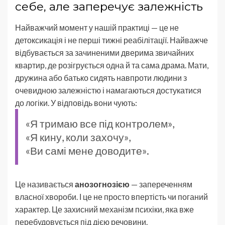
себе, але заперечує залежність
Найважчий момент у нашій практиці — це не
детоксикація і не перші тижні реабілітації. Найважче
відбувається за зачиненими дверима звичайних
квартир, де розігрується одна й та сама драма. Мати,
дружина або батько сидять навпроти людини з
очевидною залежністю і намагаються достукатися
до логіки. У відповідь вони чують:
«Я тримаю все під контролем»,
«Я кину, коли захочу»,
«Ви самі мене доводите».
Це називається
анозогнозією
— запереченням
власної хвороби. І це не просто впертість чи поганий
характер. Це захисний механізм психіки, яка вже
перебудовується під дією речовини.