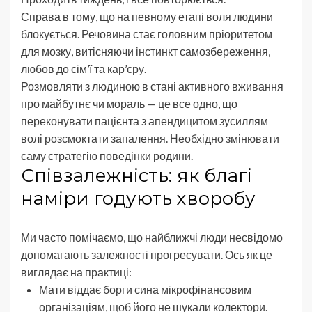
Справа в тому, що на певному етапі воля людини
блокується. Речовина стає головним пріоритетом
для мозку, витісняючи інстинкт самозбереження,
любов до сім’ї та кар’єру.
Розмовляти з людиною в стані активного вживання
про майбутнє чи мораль — це все одно, що
переконувати пацієнта з апендицитом зусиллям
волі розсмоктати запалення. Необхідно змінювати
саму стратегію поведінки родини.
Співзалежність: як благі
наміри годують хворобу
Ми часто помічаємо, що найближчі люди несвідомо
допомагають залежності прогресувати. Ось як це
виглядає на практиці:
Мати віддає борги сина мікрофінансовим
організаціям, щоб його не шукали колектори.