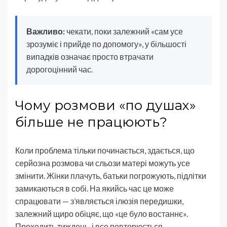
Важливо:
чекати, поки залежний «сам усе
зрозуміє і прийде по допомогу», у більшості
випадків означає просто втрачати
дорогоцінний час.
Чому розмови «по душах»
більше не працюють?
Коли проблема тільки починається, здається, що
серйозна розмова чи сльози матері можуть усе
змінити. Жінки плачуть, батьки погрожують, підлітки
замикаються в собі. На якийсь час це може
спрацювати — з’являється ілюзія передишки,
залежний щиро обіцяє, що «це було востаннє».
Проходить тиждень, і все повторюється.