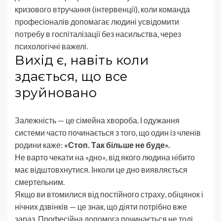
кризового втручання (інтервенції), коли команда
професіоналів допомагає людині усвідомити
потребу в госпіталізації без насильства, через
психологічні важелі.
Вихід є, навіть коли
здається, що все
зруйновано
Залежність — це сімейна хвороба. І одужання
системи часто починається з того, що один із членів
родини каже:
«Стоп. Так більше не буде».
Не варто чекати на «дно», від якого людина нібито
має відштовхнутися. Інколи це дно виявляється
смертельним.
Якщо ви втомилися від постійного страху, обіцянок і
нічних дзвінків — це знак, що діяти потрібно вже
зараз. Професійна допомога починається не тоді,