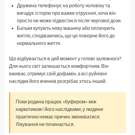
Дружина телефонує на роботу чоловіку та
вигадує історію про важке отруєння, хоча він
просто не може підвестися після чергової дози.
Батьки купують нову машину або оплачують
житло, сподіваючись, що це поверне його до
нормального життя.
Що відбувається в цей момент у голові залежного?
Для нього світ залишається комфортним. Він
вживає, отримує свій дофамін, а всі руйнівні
наслідки його вчинків розгрібає хтось інший.
Поки родина працює «буфером» між
наркотиком і його наслідками, у людини
практично немає причин змінюватися.
Лікування не починається.