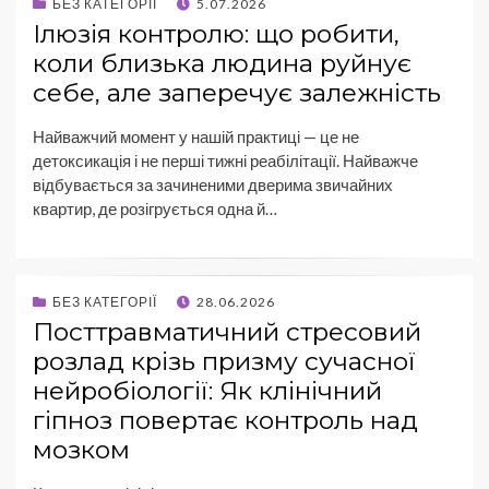
БЕЗ КАТЕГОРІЇ
5.07.2026
Ілюзія контролю: що робити,
коли близька людина руйнує
себе, але заперечує залежність
Найважчий момент у нашій практиці — це не
детоксикація і не перші тижні реабілітації. Найважче
відбувається за зачиненими дверима звичайних
квартир, де розігрується одна й…
БЕЗ КАТЕГОРІЇ
28.06.2026
Посттравматичний стресовий
розлад крізь призму сучасної
нейробіології: Як клінічний
гіпноз повертає контроль над
мозком