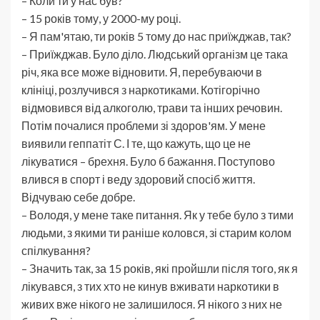
– Коли ти у нас був?
– 15 років тому, у 2000-му році.
– Я пам'ятаю, ти років 5 тому до нас приїжджав, так?
– Приїжджав. Було діло. Людський організм це така
річ, яка все може відновити. Я, перебуваючи в
клініці, розлучився з наркотиками. Котігорічно
відмовився від алкоголю, трави та інших речовин.
Потім почалися проблеми зі здоров'ям. У мене
виявили геппатіт С. І те, що кажуть, що це не
лікуватися – брехня. Було б бажання. Поступово
влився в спорт і веду здоровий спосіб життя.
Відчуваю себе добре.
– Володя, у мене таке питання. Як у тебе було з тими
людьми, з якими ти раніше коловся, зі старим колом
спілкування?
– Значить так, за 15 років, які пройшли після того, як я
лікувався, з тих хто не кинув вживати наркотики в
живих вже нікого не залишилося. Я нікого з них не