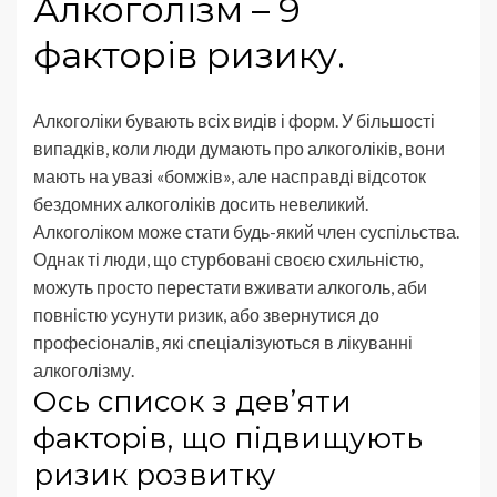
Алкоголізм – 9
факторів ризику.
Алкоголіки бувають всіх видів і форм. У більшості
випадків, коли люди думають про алкоголіків, вони
мають на увазі «бомжів», але насправді відсоток
бездомних алкоголіків досить невеликий.
Алкоголіком може стати будь-який член суспільства.
Однак ті люди, що стурбовані своєю схильністю,
можуть просто перестати вживати алкоголь, аби
повністю усунути ризик, або звернутися до
професіоналів, які спеціалізуються в лікуванні
алкоголізму.
Ось список з дев’яти
факторів, що підвищують
ризик розвитку