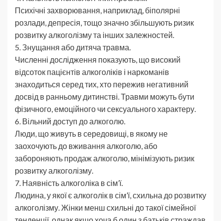
Психічні захворювання, наприклад, біполярні
розлади, депресія, тощо значно збільшують ризик
розвитку алкоголізму та інших залежностей.
5. Знущання або дитяча травма.
Численні дослідження показують, що високий
відсоток пацієнтів алкоголіків і наркоманів
знаходиться серед тих, хто пережив негативний
досвід в ранньому дитинстві. Травми можуть бути
фізичного, емоційного чи сексуального характеру.
6. Вільний доступ до алкоголю.
Люди, що живуть в середовищі, в якому не
заохочують до вживання алкоголю, або
забороняють продаж алкоголю, мінімізують ризик
розвитку алкоголізму.
7. Наявність алкоголіка в сім’ї.
Людина, у якої є алкоголік в сім’ї, схильна до розвитку
алкоголізму. Жінки менш схильні до такої сімейної
тенденції, однак якщо хоча б один з батьків страждав