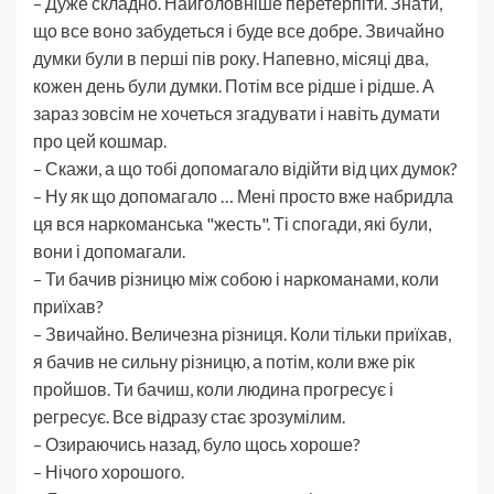
– Дуже складно. Найголовніше перетерпіти. Знати,
що все воно забудеться і буде все добре. Звичайно
думки були в перші пів року. Напевно, місяці два,
кожен день були думки. Потім все рідше і рідше. А
зараз зовсім не хочеться згадувати і навіть думати
про цей кошмар.
– Скажи, а що тобі допомагало відійти від цих думок?
– Ну як що допомагало … Мені просто вже набридла
ця вся наркоманська "жесть". Ті спогади, які були,
вони і допомагали.
– Ти бачив різницю між собою і наркоманами, коли
приїхав?
– Звичайно. Величезна різниця. Коли тільки приїхав,
я бачив не сильну різницю, а потім, коли вже рік
пройшов. Ти бачиш, коли людина прогресує і
регресує. Все відразу стає зрозумілим.
– Озираючись назад, було щось хороше?
– Нічого хорошого.