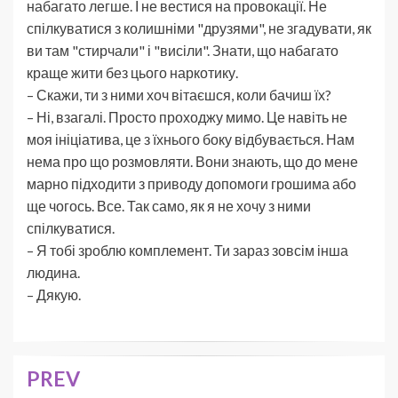
набагато легше. І не вестися на провокації. Не
спілкуватися з колишніми "друзями", не згадувати, як
ви там "стирчали" і "висіли". Знати, що набагато
краще жити без цього наркотику.
– Скажи, ти з ними хоч вітаєшся, коли бачиш їх?
– Ні, взагалі. Просто проходжу мимо. Це навіть не
моя ініціатива, це з їхнього боку відбувається. Нам
нема про що розмовляти. Вони знають, що до мене
марно підходити з приводу допомоги грошима або
ще чогось. Все. Так само, як я не хочу з ними
спілкуватися.
– Я тобі зроблю комплемент. Ти зараз зовсім інша
людина.
– Дякую.
PREV