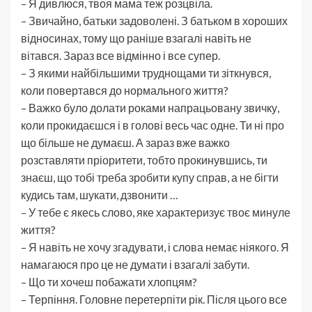
– Я дивлюся, твоя мама теж розцвіла.
– Звичайно, батьки задоволені. З батьком в хороших
відносинах, тому що раніше взагалі навіть не
вітався. Зараз все відмінно і все супер.
– З якими найбільшими труднощами ти зіткнувся,
коли повертався до нормального життя?
– Важко було долати роками напрацьовану звичку,
коли прокидаєшся і в голові весь час одне. Ти ні про
що більше не думаєш. А зараз вже важко
розставляти пріоритети, тобто прокинувшись, ти
знаєш, що тобі треба зробити купу справ, а не бігти
кудись там, шукати, дзвонити …
– У тебе є якесь слово, яке характеризує твоє минуле
життя?
– Я навіть не хочу згадувати, і слова немає ніякого. Я
намагаюся про це не думати і взагалі забути.
– Що ти хочеш побажати хлопцям?
– Терпіння. Головне перетерпіти рік. Після цього все