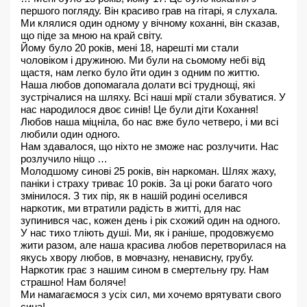
першого погляду. Він красиво грав на гітарі, я слухала.
Ми клялися один одному у вічному коханні, він сказав, 
що піде за мною на край світу.
Йому було 20 років, мені 18, нарешті ми стали 
чоловіком і дружиною. Ми були на сьомому небі від 
щастя, нам легко було йти один з одним по життю. 
Наша любов допомагала долати всі труднощі, які 
зустрічалися на шляху. Всі наші мрії стали збуватися. У 
нас народилося двоє синів! Це були діти Кохання! 
Любов наша міцніла, бо нас вже було четверо, і ми всі 
любили один одного.
Нам здавалося, що ніхто не зможе нас розлучити. Нас 
розлучило ніщо …
Молодшому синові 25 років, він наркоман. Шлях жаху, 
паніки і страху триває 10 років. За ці роки багато чого 
змінилося. З тих пір, як в нашій родині оселився 
наркотик, ми втратили радість в житті, для нас 
зупинився час, кожен день і рік схожий один на одного. 
У нас тихо тліють душі. Ми, як і раніше, продовжуємо 
жити разом, але наша красива любов перетворилася на 
якусь хвору любов, в мовчазну, ненависну, грубу. 
Наркотик грає з нашим сином в смертельну гру. Нам 
страшно! Нам боляче!
Ми намагаємося з усіх сил, ми хочемо врятувати свого 
сина!