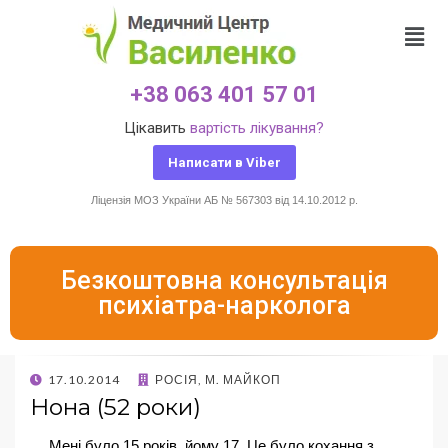
+38 063 401 57 01
Цікавить
вартість лікування?
Написати в Viber
Ліцензія МОЗ України АБ № 567303 від 14.10.2012 р.
Безкоштовна консультація
психіатра-нарколога
17.10.2014
РОСІЯ, М. МАЙКОП
Нона (52 роки)
… Мені було 15 років, йому 17. Це було кохання з 