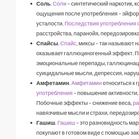
Соль
.
Соли
– синтетический наркотик, к
ощущения после употребления – эйфория
усталости.
Последствия употребления 
расстройства, паранойя, передозировк
Спайсы
.
Спайс
, миксы – так называют 
оказывает галлюциногенный эффект. Пр
эмоциональные перепады, галлюцинаци
суицидальные мысли, депрессия, нару
Амфетамин
.
Амфетамин
относиться к 
употребления
– повышение активности, 
Побочные эффекты – снижение веса,
ра
навязчивые мысли и страхи, передозир
Гашиш
.
Гашиш
– это разновидность ма
покупают в готовом виде с помощью зак