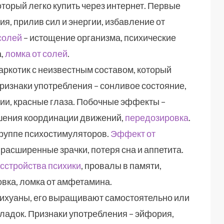
оторый легко купить через интернет. Первые
, прилив сил и энергии, избавление от
солей
– истощение организма, психические
а,
ломка от солей
.
наркотик с неизвестным составом, который
изнаки употребления – сонливое состояние,
и, красные глаза. Побочные эффекты –
шения координации движений,
передозировка
.
группе психостимуляторов.
Эффект от
расширенные зрачки, потеря сна и аппетита.
сстройства психики
, провалы в памяти,
овка, ломка от амфетамина.
рихуаны, его выращивают самостоятельно или
ладок. Признаки употребления – эйфория,