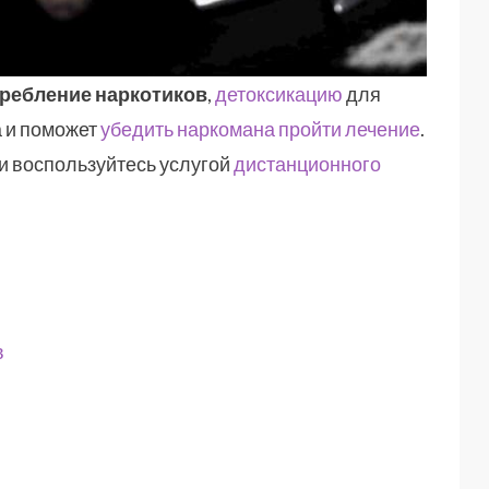
требление наркотиков
,
детоксикацию
для
а и поможет
убедить наркомана пройти лечение
.
и воспользуйтесь услугой
дистанционного
в