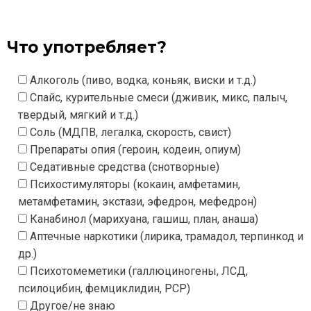
Что употребляет?
Алкоголь (пиво, водка, коньяк, виски и т.д.)
Спайс, курительные смеси (дживик, микс, палыч,
твердый, мягкий и т.д.)
Соль (МДПВ, легалка, скорость, свист)
Препараты опия (героин, кодеин, опиум)
Седативные средства (снотворные)
Психостимуляторы (кокаин, амфетамин,
метамфетамин, экстази, эфедрон, мефедрон)
Канабинол (марихуана, гашиш, план, анаша)
Аптечные наркотики (лирика, трамадол, терпинкод и
др.)
Психотомеметики (галлюциногены, ЛСД,
псилоцибин, фемциклидин, РСР)
Другое/не знаю