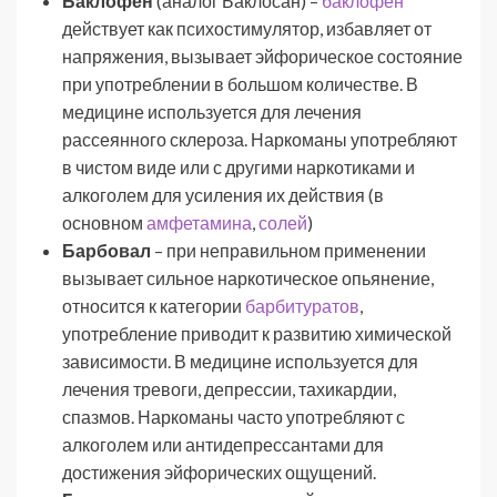
Баклофен
(аналог Баклосан) –
баклофен
действует как психостимулятор, избавляет от
напряжения, вызывает эйфорическое состояние
при употреблении в большом количестве. В
медицине используется для лечения
рассеянного склероза. Наркоманы употребляют
в чистом виде или с другими наркотиками и
алкоголем для усиления их действия (в
основном
амфетамина
,
солей
)
Барбовал
– при неправильном применении
вызывает сильное наркотическое опьянение,
относится к категории
барбитуратов
,
употребление приводит к развитию химической
зависимости. В медицине используется для
лечения тревоги, депрессии, тахикардии,
спазмов. Наркоманы часто употребляют с
алкоголем или антидепрессантами для
достижения эйфорических ощущений.