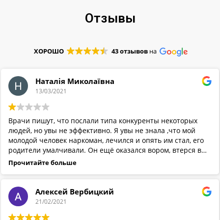
Отзывы
ХОРОШО
43 отзывов
на
Наталія Миколаївна
13/03/2021
Врачи пишут, что послали типа конкуренты некоторых
людей, но увы не эффективно. Я увы не знала ,что мой
молодой человек наркоман, лечился и опять им стал, его
родители умалчивали. Он ещё оказался вором, втерся в
мое доверие. И плохо, что в таких центрах нельзя
Прочитайте больше
позвонить и узнать с кем связался, просто спросить,
проходил ли такой лечение и знать последствия.
Алексей Вербицкий
21/02/2021