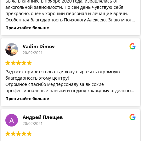
Была в клинике в ноябре 2020 года, избавлялась от
алкогольной зависимости. По сей день чувствую себя
прекрасно, очень хороший персонал и лечащие врачи.
Особенная благодарность Психологу Алексею. Знаю много
выздоровевших людей после клиники. Рекомендую….
Прочитайте больше
Vadim Dimov
20/02/2021
Рад всех приветствовать,и хочу выразить огромную
благодарность этому центру!
Огромное спасибо медперсоналу за высокие
профессиональные навыки и подход к каждому отдельно
взятому пациенту,а так же обслуживающему персоналу за
Прочитайте больше
понимание и искреннее отношение к каждому и за
благоприятную и комфортную обстановку и условия Быта.
Отдельное искреннее спасибо Алексею Алексеевичу за
Андрей Плещев
продолжение и практическое применение уникальной
20/02/2021
авторской методики Виталия Ивановича Василенко и его
команды.
P.S.: Вы делаете ВЕЛИКОЕ БЛАГОЕ дело — СПАСАЕТЕ