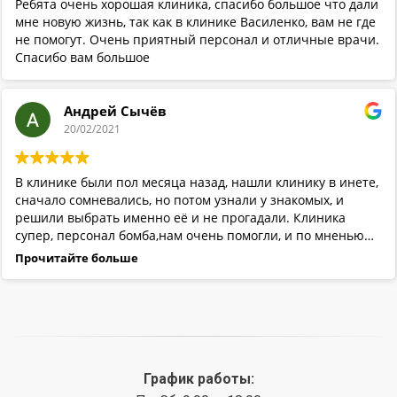
Ребята очень хорошая клиника, спасибо большое что дали
ЧЕЛОВЕЧЕСКИЕ ЖИЗНИ !!!
мне новую жизнь, так как в клинике Василенко, вам не где
Спасибо за-то,что вы есть! И будьте вы мне пожалуйста
не помогут. Очень приятный персонал и отличные врачи.
здоровы…!!!
Спасибо вам большое
Андрей Сычёв
20/02/2021
В клинике были пол месяца назад, нашли клинику в инете,
сначало сомневались, но потом узнали у знакомых, и
решили выбрать именно её и не прогадали. Клиника
супер, персонал бомба,нам очень помогли, и по мненью
лечащихся и нашему лучше клиники нет,
Прочитайте больше
График работы: