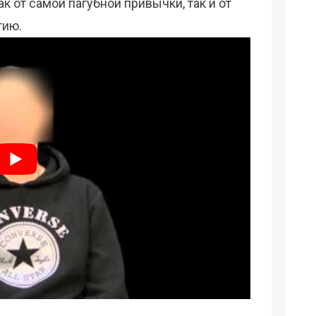
к от самой пагубной привычки, так и от
тию.