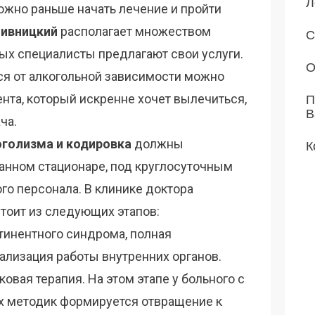
Л
ожно раньше начать лечение и пройти
ивницкий
располагает множеством
С
рых специалисты предлагают свои услуги.
О
ся от алкогольной зависимости можно
нта, который искренне хочет вылечиться,
П
В
ча.
оголизма и кодировка
должны
К
анном стационаре, под круглосуточным
о персонала. В клинике доктора
тоит из следующих этапов:
стинентного синдрома, полная
ализация работы внутренних органов.
овая терапия. На этом этапе у больного с
 методик формируется отвращение к