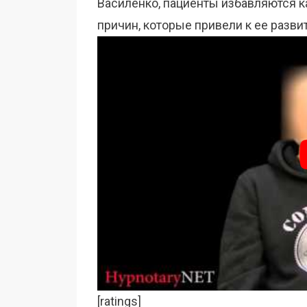
Василенко, пациенты избавляются ка
причин, которые привели к ее разви
[ratings]