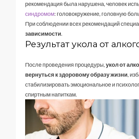
рекомендация была нарушена, человек испы
синдромом
: головокружение, головную боль
При соблюдении всех рекомендаций специ
зависимости
.
Результат укола от алко
После проведения процедуры,
укол от алк
вернуться к здоровому образу жизни
, из
стабилизировать эмоциональное и психологи
спиртным напиткам.