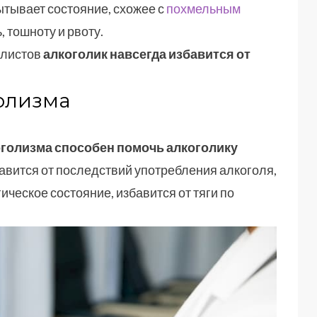
тывает состояние, схожее с
похмельным
, тошноту и рвоту.
алистов
алкоголик навсегда избавится от
голизма
оголизма способен помочь алкоголику
бавится от последствий употребления алкоголя,
ческое состояние, избавится от тяги по