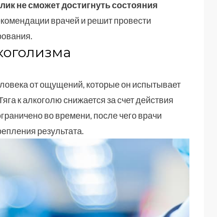
лик не сможет достигнуть состояния
екомендации врачей и решит провести
рования.
лкоголизма
еловека от ощущений, которые он испытывает
яга к алкоголю снижается за счет действия
ограничено во времени, после чего врачи
репления результата.