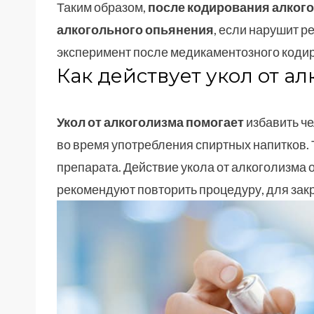
Таким образом,
после кодирования алкого
алкогольного опьянения
, если нарушит р
эксперимент после медикаментозного коди
Как действует укол от а
Укол от алкоголизма помогает
избавить ч
во время употребления спиртных напитков. Т
препарата. Действие укола от алкоголизма 
рекомендуют повторить процедуру, для зак