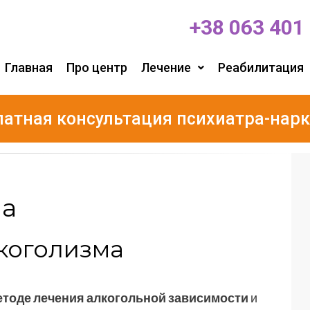
+38 063 401
Главная
Про центр
Лечение
Реабилитация
латная консультация психиатра-нарк
ма
лкоголизма
тоде лечения алкогольной зависимости
и