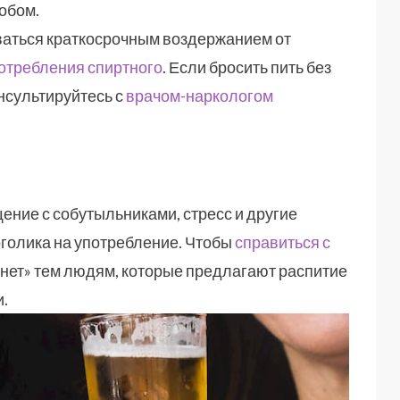
обом.
иваться краткосрочным воздержанием от
потребления спиртного
. Если бросить пить без
нсультируйтесь с
врачом-наркологом
щение с собутыльниками, стресс и другие
оголика на употребление. Чтобы
справиться с
«нет» тем людям, которые предлагают распитие
.