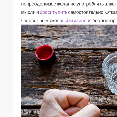
непреодолимое желание употреблять алкого
мысли и
бросить пить
самостоятельно. Отка
человек не может
выйти из запоя
без постор