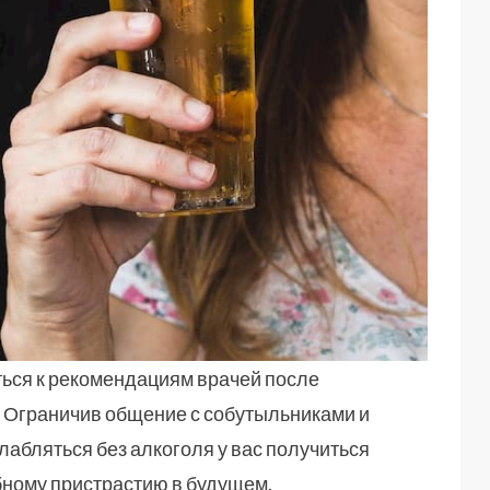
ться к рекомендациям врачей после
 Ограничив общение с собутыльниками и
лабляться без алкоголя у вас получиться
убному пристрастию в будущем.