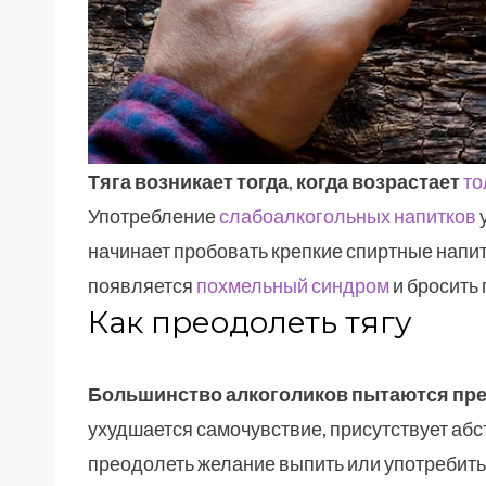
Тяга возникает тогда
,
когда возрастает
то
Употребление
слабоалкогольных напитков
у
начинает пробовать крепкие спиртные напи
появляется
похмельный синдром
и бросить 
Как преодолеть тягу
Большинство алкоголиков пытаются пре
ухудшается самочувствие, присутствует аб
преодолеть желание выпить или употребить 