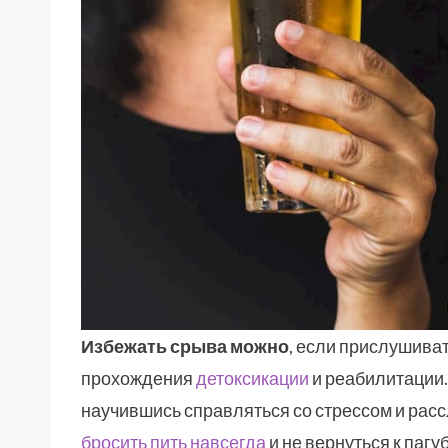
Избежать срыва можно
, если прислушива
прохождения
детоксикации
и реабилитации.
научившись справляться со стрессом и расс
бросить пить навсегда
и не вернуться к паг