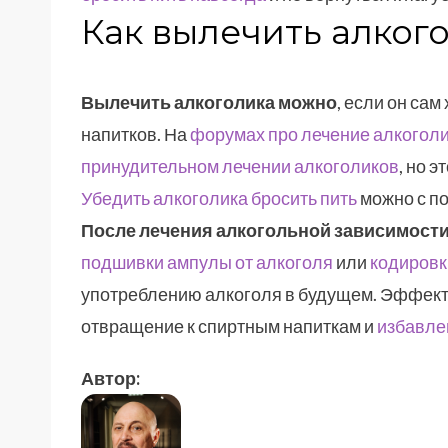
Как вылечить алког
Вылечить алкоголика можно
, если он сам
напитков. На
форумах про лечение алкогол
принудительном лечении алкоголиков
, но 
Убедить алкоголика бросить пить
можно с п
После лечения алкогольной зависимост
подшивки ампулы от алкоголя
или
кодировк
употреблению алкоголя в будущем. Эффект
отвращение к спиртным напиткам и
избавле
Автор: