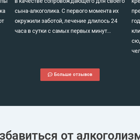
апы
в качестве сопровождающего для своего
кре
ка
сына-алкоголика. С первого момента их
пр
от
окружили заботой, лечение длилось 24
год
часа в сутки с самых первых минут…
кл
сю
че
Больше отзывов
збавиться от алкоголиз