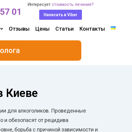
Интересует
стоимость лечения?
 57 01
Написать в Viber
Отзывы
Цены
Статьи
Контакты
олога
в Киеве
ации для алкоголиков. Проведенные
о и обезопасят от рецидива
овне, борьба с причиной зависимости и