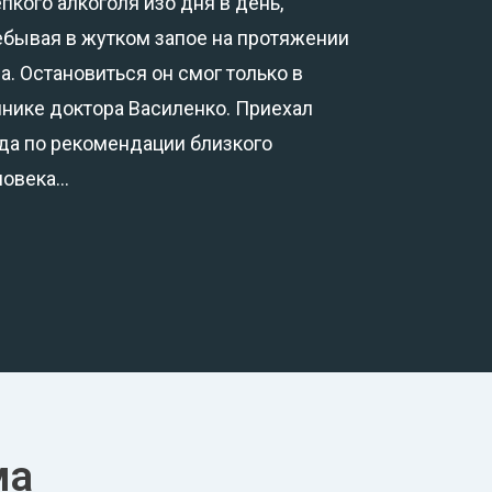
пкого алкоголя изо дня в день,
ебывая в жутком запое на протяжении
а. Остановиться он смог только в
инике доктора Василенко. Приехал
да по рекомендации близкого
ловека…
ма